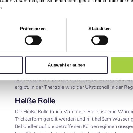
 Daten zusammen, die Sie ihnen bereitgestellt haben oder die s
Die Heißluftbehandlung ist eine Wärmeanwendung, m
n.
oder Fangopackungen, belastet jedoch den Kreislauf n
mit dementsprechenden Beschwerden geeignet. Mittels
ganze Körperabschnitte erwärmt und somit nach- bz
Präferenzen
Statistiken
Ultraschall
Der therapeutische Ultraschall (auch Phonophrese), wi
behandelnde Gewebe eingebracht. Die durch den Ult
Erwärmung der Gewebe. Weiterhin hat der Ultraschal
Auswahl erlauben
Expansionsbewegungen einen mechanischen Effekt, 
Stoffwechsel im betroffenen Gewebe wird erhöht, wo
ergibt. In der Therapie wird der Ultraschall in der R
Heiße Rolle
Die Heiße Rolle (auch Mammele-Rolle) ist eine Wärm
Trichterform gerollt werden und mit heißem Wasser 
Behandler auf die betroffenen Körperregionen ausger