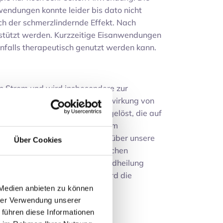
endungen konnte leider bis dato nicht
och der schmerzlindernde Effekt. Nach
stützt werden. Kurzzeitige Eisanwendungen
nfalls therapeutisch genutzt werden kann.
n Strom und wird insbesondere zur
ien verwendet. Durch die Einwirkung von
d physikalische Prozesse ausgelöst, die auf
zt werden können. Jede Zelle im
uls gesteuert; dieser gelangt über unsere
Über Cookies
on aus. Mittels der therapeutischen
ie Trophik verbessert, die Wundheilung
emmt werden. Ihr Therapeut wird die
 Medien anbieten zu können
hrer Verwendung unserer
 führen diese Informationen