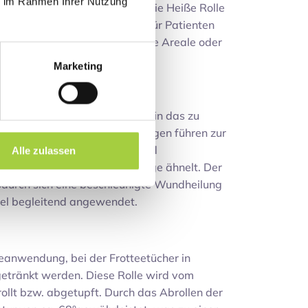
ie im Rahmen Ihrer Nutzung
it ähnlichen Wirkungen wie die Heiße Rolle
ur wenig und ist somit auch für Patienten
 Infrarotlicht können einzelne Areale oder
w. vorbehandelt werden.
Marketing
rd mittels eines Schallkopfes in das zu
raschall erzeugten Schwingungen führen zur
l durch die Kompressions- und
Alle zulassen
der einer Bindegewebsmassage ähnelt. Der
durch sich eine beschleunigte Wundheilung
egel begleitend angewendet.
eanwendung, bei der Frotteetücher in
getränkt werden. Diese Rolle wird vom
ollt bzw. abgetupft. Durch das Abrollen der