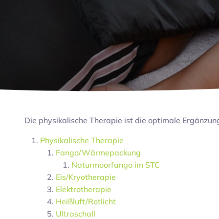
Die physikalische Therapie ist die optimale Ergänzun
Physikalische Therapie
Fango/Wärmepackung
Naturmoorfango im STC
Eis/Kryotherapie
Elektrotherapie
Heißluft/Rotlicht
Ultraschall