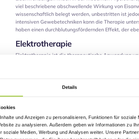
viel beschriebene abschwellende Wirkung von Eisanw
wissenschaftlich belegt werden, unbestritten ist jed
intensiven Gewebetechniken kann die Therapie unter
haben einen durchblutungsfördernden Effekt, der ebe
Elektrotherapie
Elektrotherapie ist die therapeutische Anwendung vo
Behandlung von Schmerzzuständen und Muskelatroph
elektrischen Impulsen werden im Körper chemische un
unterschiedlichste Art und Weise therapeutisch genut
menschlichem Körper wird über einen elektrischen Imp
Details
Nerven zur Zelle und löst dort die gewünschte Reakti
Elektrotherapie können Schmerzzustände gelindert, d
Cookies
beschleunigt und die Muskulatur stimuliert oder geh
geeigneten Anwendungen mit ihnen besprechen.
nhalte und Anzeigen zu personalisieren, Funktionen für soziale
Website zu analysieren. Außerdem geben wir Informationen zu I
Heißluft/Rotlicht
r soziale Medien, Werbung und Analysen weiter. Unsere Partner