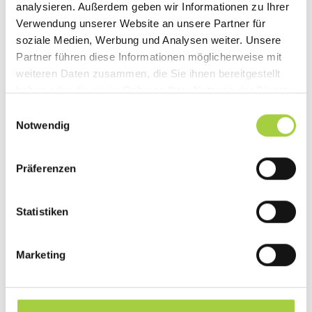
Dienste Ihrer Gesundheit.
analysieren. Außerdem geben wir Informationen zu Ihrer
Verwendung unserer Website an unsere Partner für
soziale Medien, Werbung und Analysen weiter. Unsere
Partner führen diese Informationen möglicherweise mit
weiteren Daten zusammen, die Sie ihnen bereitgestellt
haben oder die sie im Rahmen Ihrer Nutzung der Dienste
gesammelt haben.
Einwilligungsauswahl
Notwendig
Präferenzen
Statistiken
Marketing
Kontakt & Anfahrt