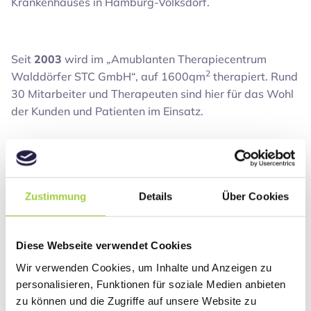
Krankenhauses in Hamburg-Volksdorf.
Seit
2003
wird im „Amublanten Therapiecentrum
2
Walddörfer STC GmbH“, auf 1600qm
therapiert. Rund
30 Mitarbeiter und Therapeuten sind hier für das Wohl
der Kunden und Patienten im Einsatz.
2009
verließ Karola Kuhnke das STC.
Zustimmung
Details
Über Cookies
Seit dem wird das Unternehmen vom Inhaber und
Geschäftsführer Jörg Droese geleitet.
Diese Webseite verwendet Cookies
Wir verwenden Cookies, um Inhalte und Anzeigen zu
personalisieren, Funktionen für soziale Medien anbieten
Das STC-Team freut sich auf viele weitere Jahre im
zu können und die Zugriffe auf unsere Website zu